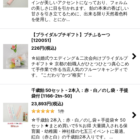
インが美しいアクセントになっており、フォルム
の美しさに目を引かれます。 飴の本来の香ばしい
甘さを引き立てるために、出来る限り天然着色料
を使用し、とにか…
【ブライダルプチギフト】プチふるーつ
[
120051
]
226
円
(税込)
☆結婚式ウエディング＆二次会向けブライダルプ
チギフト☆ 京都の飴職人がひとつひとつ真心こめ
て手作業で作る当店人気のフルーツキャンディで
す。 “こだわり”かつ“格安”！ …
千歳飴 50セット - 2本入：赤・白／のし袋・手提
袋付
[
1166-2tn-50
]
23,893
円
(税込)
1
件
☆千歳飴 2本入：赤・白／のし袋＋手提袋☆ 50
セット★まとめ買いで5％お得 大量購入される保
育園・幼稚園・神社様の七五三イベントに最適。
紅白（赤と白）の千歳飴2本入りです。 …