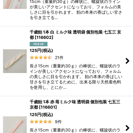
15cm（重量約30ｇ）の棒状に、螺旋状のライン
が美しいアクセントになっており、フォルムの美
しさに目を引かれます。 飴の本来の香ばしい甘さ
を引き立てる…
千歳飴 1本 白 ミルク味 透明袋 個別包装 七五三 京
都
[
116602
]
125
円
(税込)
21
件
長さ15cm（重量約30ｇ）の棒状に、螺旋状のラ
インが美しいアクセントになっており、フォルム
の美しさに目を引かれます。 飴の本来の香ばしい
甘さを引き立てるために、出来る限り天然着色料
を使用し、とにか…
千歳飴 1本 赤 苺ミルク味 透明袋 個別包装 七五三
京都
[
116601
]
125
円
(税込)
9
件
長さ15cm（重量約30ｇ）の棒状に、螺旋状のラ