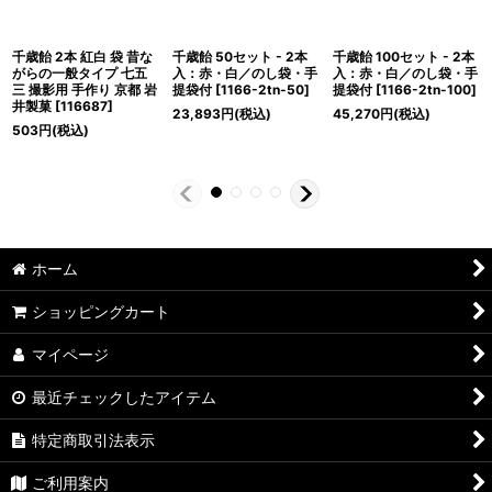
千歳飴 2本 紅白 袋 昔な
千歳飴 50セット - 2本
千歳飴 100セット - 2本
がらの一般タイプ 七五
入：赤・白／のし袋・手
入：赤・白／のし袋・手
三 撮影用 手作り 京都 岩
提袋付
[
1166-2tn-50
]
提袋付
[
1166-2tn-100
]
井製菓
[
116687
]
23,893
円
(税込)
45,270
円
(税込)
503
円
(税込)
ホーム
ショッピングカート
マイページ
最近チェックしたアイテム
特定商取引法表示
ご利用案内