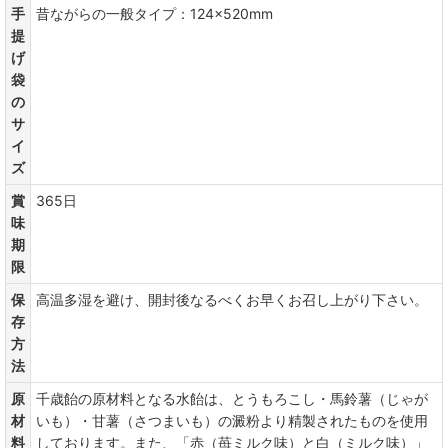
手
昔ながらの一般タイプ：124×520mm
提
げ
袋
の
サ
イ
ズ
賞
365日
味
期
限
保
高温多湿を避け、開封後なるべくお早くお召し上がり下さい。
存
方
法
原
千歳飴の原材料となる水飴は、とうもろこし・馬鈴薯（じゃが
材
いも）・甘薯（さつまいも）の澱粉より精製されたものを使用
料
しております。また、「赤（苺ミルク味）と白（ミルク味）」