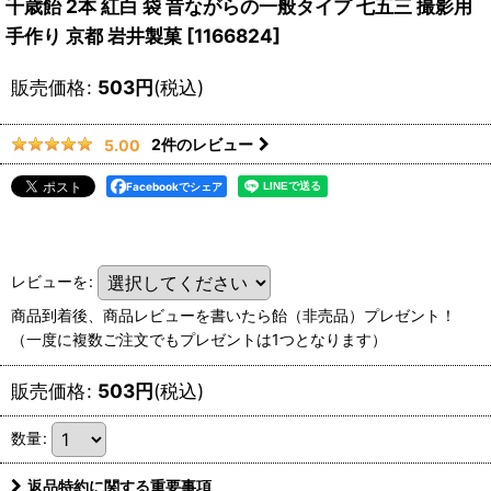
千歳飴 2本 紅白 袋 昔ながらの一般タイプ 七五三 撮影用
手作り 京都 岩井製菓
[
1166824
]
販売価格
:
503
円
(税込)
2
件のレビュー
5.00
Facebookでシェア
レビューを
:
商品到着後、商品レビューを書いたら飴（非売品）プレゼント！
（一度に複数ご注文でもプレゼントは1つとなります）
販売価格
:
503
円
(税込)
数量
:
返品特約に関する重要事項