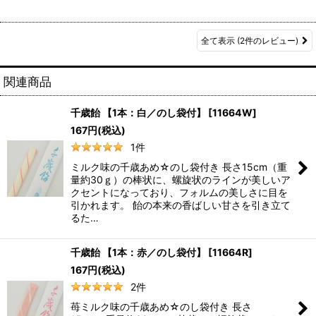
全て表示
(2件のレビュー)
関連商品
千歳飴 【1本：白／のし袋付】
[
11664W
]
167
円
(税込)
1
件
ミルク味の千歳あめ☆のし袋付き 長さ15cm（重
量約30ｇ）の棒状に、螺旋状のラインが美しいア
クセントになっており、フォルムの美しさに目を
引かれます。 飴の本来の香ばしい甘さを引き立て
るた…
千歳飴 【1本：赤／のし袋付】
[
11664R
]
167
円
(税込)
2
件
苺ミルク味の千歳あめ☆のし袋付き 長さ