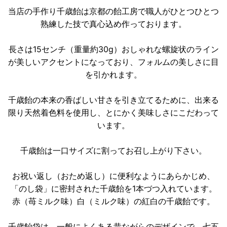
当店の手作り千歳飴は京都の飴工房で職人がひとつひとつ
熟練した技で真心込め作っております。
長さは15センチ（重量約30g）おしゃれな螺旋状のライン
が美しいアクセントになっており、フォルムの美しさに目
を引かれます。
千歳飴の本来の香ばしい甘さを引き立てるために、出来る
限り天然着色料を使用し、とにかく美味しさにこだわって
います。
千歳飴は一口サイズに割ってお召し上がり下さい。
お祝い返し（おため返し）に便利なようにあらかじめ、
「のし袋」に密封された千歳飴を1本づつ入れています。
赤（苺ミルク味）白（ミルク味）の紅白の千歳飴です。
千歳飴袋は、一般によくある昔ながらのデザインで、七五