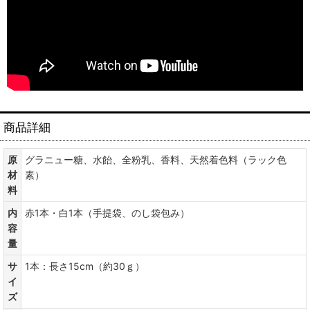
商品詳細
原
グラニュー糖、水飴、全粉乳、香料、天然着色料（ラック色
材
素）
料
内
赤1本・白1本（手提袋、のし袋包み）
容
量
サ
1本：長さ15cm（約30ｇ）
イ
ズ