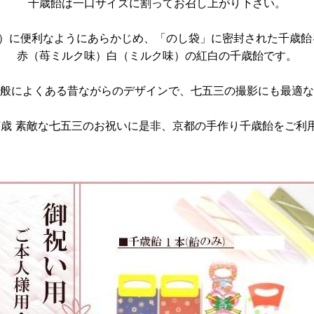
千歳飴は一口サイズに割ってお召し上がり下さい。
）に便利なようにあらかじめ、「のし袋」に密封された千歳飴
赤（苺ミルク味）白（ミルク味）の紅白の千歳飴です。
般によくある昔ながらのデザインで、七五三の撮影にも最適な
歳 7歳 素敵な七五三のお祝いに是非、京都の手作り千歳飴をご利