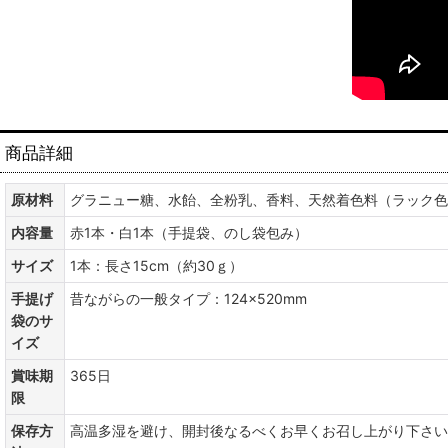
商品詳細
原材料
グラニュー糖、水飴、全粉乳、香料、天然着色料（ラック色
内容量
赤1本・白1本（手提袋、のし袋包み）
サイズ
1本：長さ15cm（約30ｇ）
手提げ
昔ながらの一般タイプ：124×520mm
袋のサ
イズ
賞味期
365日
限
保存方
高温多湿を避け、開封後なるべくお早くお召し上がり下さい