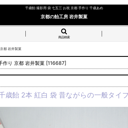
千歳飴 撮影用 袋 七五三 お祝 京都 手作り 千歳あめ
京都の飴工房 岩井製菓
商品検索
 京都 岩井製菓
手作り 京都 岩井製菓
[
116687
]
千歳飴 2本 紅白 袋 昔ながらの一般タイ