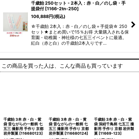
千歳飴 250セット - 2本入：赤・白／のし袋・手
提袋付
[
1166-2tn-250
]
106,888
円
(税込)
☆千歳飴 2本入：赤・白／のし袋＋手提袋☆ 250
セット★まとめ買いで15％お得 大量購入される保
育園・幼稚園・神社様の七五三イベントに最適。
紅白（赤と白）の千歳飴2本入りです…
この商品を買った人は、こんな商品も買っています
千歳飴 3本 赤・白・紫
千歳飴 3本 赤・白・黄
千歳飴 3本 赤・白・紫
袋 昔ながらの一般柄 七
袋 昔ながらの一般柄 七
袋 深紺千鳥柄 七五三 撮
五三 撮影用 手作り 京都
五三 撮影用 手作り 京都
影用 手作り 京都 岩井製
岩井製菓
[
116680123
]
岩井製菓
[
116680124
]
菓
[
11669-123
]