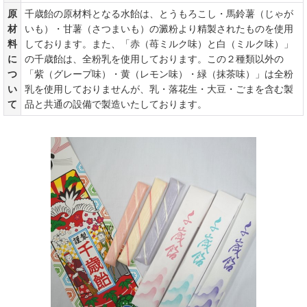
原
千歳飴の原材料となる水飴は、とうもろこし・馬鈴薯（じゃが
材
いも）・甘薯（さつまいも）の澱粉より精製されたものを使用
料
しております。また、「赤（苺ミルク味）と白（ミルク味）」
に
の千歳飴は、全粉乳を使用しております。この２種類以外の
つ
「紫（グレープ味）・黄（レモン味）・緑（抹茶味）」は全粉
い
乳を使用しておりませんが、乳・落花生・大豆・ごまを含む製
て
品と共通の設備で製造いたしております。