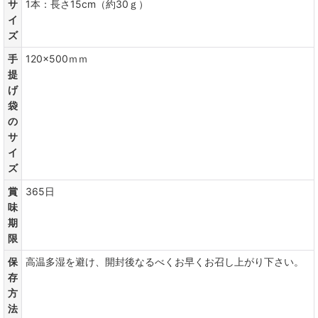
サ
1本：長さ15cm（約30ｇ）
イ
ズ
手
120×500ｍｍ
提
げ
袋
の
サ
イ
ズ
賞
365日
味
期
限
保
高温多湿を避け、開封後なるべくお早くお召し上がり下さい。
存
方
法