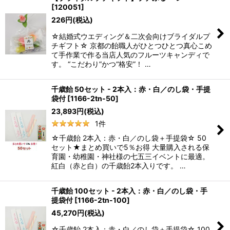
[
120051
]
226
円
(税込)
☆結婚式ウエディング＆二次会向けブライダルプ
チギフト☆ 京都の飴職人がひとつひとつ真心こめ
て手作業で作る当店人気のフルーツキャンディで
す。 “こだわり”かつ“格安”！ …
千歳飴 50セット - 2本入：赤・白／のし袋・手提
袋付
[
1166-2tn-50
]
23,893
円
(税込)
1
件
☆千歳飴 2本入：赤・白／のし袋＋手提袋☆ 50
セット★まとめ買いで5％お得 大量購入される保
育園・幼稚園・神社様の七五三イベントに最適。
紅白（赤と白）の千歳飴2本入りです。 …
千歳飴 100セット - 2本入：赤・白／のし袋・手
提袋付
[
1166-2tn-100
]
45,270
円
(税込)
☆千歳飴 2本入：赤・白／のし袋＋手提袋☆ 100