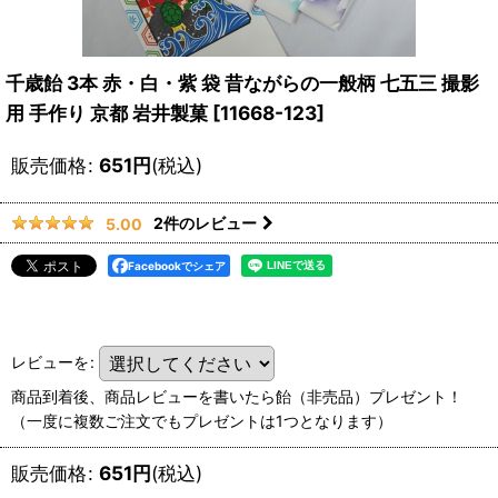
千歳飴 3本 赤・白・紫 袋 昔ながらの一般柄 七五三 撮影
用 手作り 京都 岩井製菓
[
11668-123
]
販売価格
:
651
円
(税込)
2
件のレビュー
5.00
Facebookでシェア
レビューを
:
商品到着後、商品レビューを書いたら飴（非売品）プレゼント！
（一度に複数ご注文でもプレゼントは1つとなります）
販売価格
:
651
円
(税込)