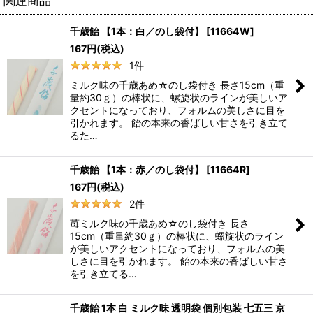
関連商品
千歳飴 【1本：白／のし袋付】
[
11664W
]
167
円
(税込)
1
件
ミルク味の千歳あめ☆のし袋付き 長さ15cm（重
量約30ｇ）の棒状に、螺旋状のラインが美しいア
クセントになっており、フォルムの美しさに目を
引かれます。 飴の本来の香ばしい甘さを引き立て
るた…
千歳飴 【1本：赤／のし袋付】
[
11664R
]
167
円
(税込)
2
件
苺ミルク味の千歳あめ☆のし袋付き 長さ
15cm（重量約30ｇ）の棒状に、螺旋状のライン
が美しいアクセントになっており、フォルムの美
しさに目を引かれます。 飴の本来の香ばしい甘さ
を引き立てる…
千歳飴 1本 白 ミルク味 透明袋 個別包装 七五三 京