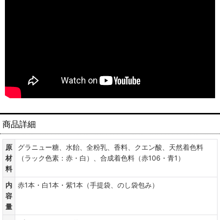
商品詳細
原
グラニュー糖、水飴、全粉乳、香料、クエン酸、天然着色料
材
（ラック色素：赤・白）、合成着色料（赤106・青1）
料
内
赤1本・白1本・紫1本（手提袋、のし袋包み）
容
量