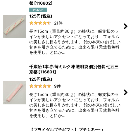
都
[
116602
]
125
円
(税込)
21
件
長さ15cm（重量約30ｇ）の棒状に、螺旋状のラ
インが美しいアクセントになっており、フォルム
の美しさに目を引かれます。 飴の本来の香ばしい
甘さを引き立てるために、出来る限り天然着色料
を使用し、とにか…
千歳飴 1本 赤 苺ミルク味 透明袋 個別包装 七五三
京都
[
116601
]
125
円
(税込)
9
件
長さ15cm（重量約30ｇ）の棒状に、螺旋状のラ
インが美しいアクセントになっており、フォルム
の美しさに目を引かれます。 飴の本来の香ばしい
甘さを引き立てるために、出来る限り天然着色料
を使用し、とにか…
【ブライダルプチギフト】プチふるーつ