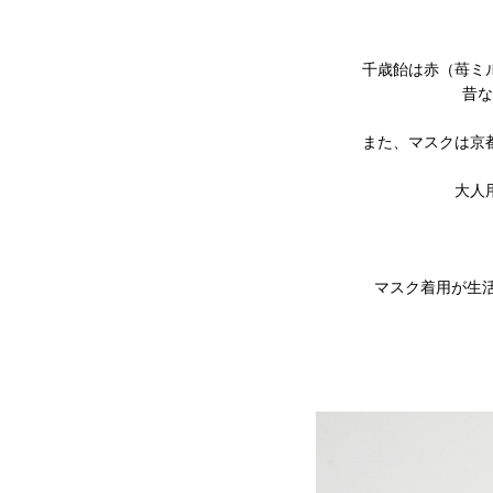
千歳飴は赤（苺ミ
昔な
また、マスクは京
大人
マスク着用が生