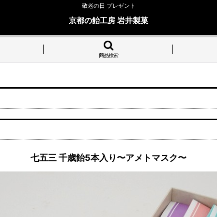
敬老の日 プレゼント
京都の飴工房 岩井製菓
商品検索
七五三 千歳飴5本入り〜アメトマスク〜