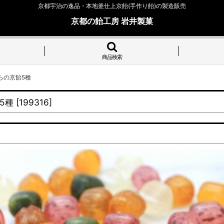
京都宇治の逸品・本地釜仕上京飴(手作り飴)の製造販売
京都の飴工房 岩井製菓
商品検索
らの京飴5種
5種
[
199316
]