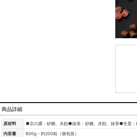
商品詳細
原材料
●京の露：砂糖、水飴●抹茶：砂糖、水飴、抹茶●生姜：
内容量
800g・約200粒（個包装）