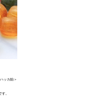
ハッカ飴＞
です。