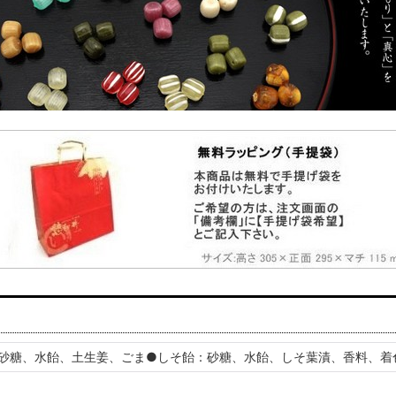
砂糖、水飴、土生姜、ごま●しそ飴：砂糖、水飴、しそ葉漬、香料、着