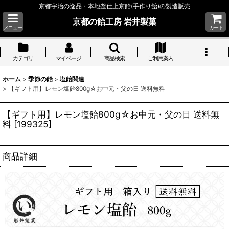
京都宇治の逸品・本地釜仕上京飴(手作り飴)の製造販売
京都の飴工房 岩井製菓
メニュー
カート
カテゴリ
マイページ
商品検索
ご利用案内
ホーム
>
季節の飴
>
塩飴関連
>
【ギフト用】レモン塩飴800g☆お中元・父の日 送料無料
【ギフト用】レモン塩飴800g☆お中元・父の日 送料無
料
[
199325
]
商品詳細