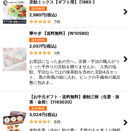
京飴ミックス【ギフト用】
[
1993-
]
2,980
円
(税込)
7
件
華やぎ 【送料無料】
[
W10560
]
2,057
円
(税込)
1
件
お世話になったあの方へ。京都・宇治の職人がつ
くった手作りの京飴を贈りませんか。 人気の塩
飴、宇治ならではの抹茶飴を含めた京飴4点セッ
ト。 黒の和風の箱に入れ、ピンクの不織布の風呂
敷に包みま…
【お中元ギフト・送料無料】壷飴三昧（生姜・抹
茶・金柑）
[
1163020
]
3,024
円
(税込)
6
件
米飴生姜（冷やし飴の素） 天然のもち米より独特