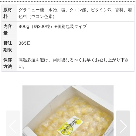
原材
グラニュー糖、水飴、塩、クエン酸、ビタミンC、香料、着
料
色料（ウコン色素）
内容
800g（約200粒）※個別包装タイプ
量
賞味
365日
期限
保存
高温多湿を避け、開封後なるべくお早くお召し上がり下さ
方法
い。