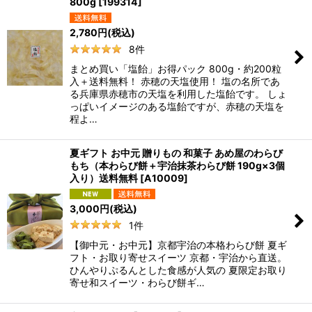
800g
[
199314
]
2,780
円
(税込)
8
件
まとめ買い「塩飴」お得パック 800g・約200粒
入＋送料無料！ 赤穂の天塩使用！ 塩の名所であ
る兵庫県赤穂市の天塩を利用した塩飴です。 しょ
っぱいイメージのある塩飴ですが、赤穂の天塩を
程よ…
夏ギフト お中元 贈りもの 和菓子 あめ屋のわらび
もち（本わらび餅＋宇治抹茶わらび餅 190g×3個
入り）送料無料
[
A10009
]
3,000
円
(税込)
1
件
【御中元・お中元】京都宇治の本格わらび餅 夏ギ
フト・お取り寄せスイーツ 京都・宇治から直送。
ひんやりぷるんとした食感が人気の 夏限定お取り
寄せ和スイーツ・わらび餅ギ…