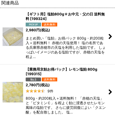
関連商品
【ギフト用】塩飴800g☆お中元・父の日 送料無
料
[
199324
]
2,980
円
(税込)
まとめ買い「塩飴」お得パック 800g・約200粒
入＋送料無料！ 赤穂の天塩使用！ 塩の名所であ
る兵庫県赤穂市の天塩を利用した塩飴です。 しょ
っぱいイメージのある塩飴ですが、赤穂の天塩を
程よ…
【業務用京飴お得パック】レモン塩飴 800g
[
199315
]
2,780
円
(税込)
9
件
800g・約200粒入＋送料無料！ 「赤穂の天塩」
と「ビタミンＣ」を程よく飴に浸透させたレモン
風味の塩飴です。 さらに疲労回復によい「クエン
酸」を配合致しました。 塩…