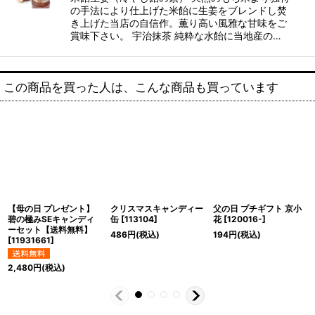
の手法により仕上げた米飴に生姜をブレンドし焚
き上げた当店の自信作。薫り高い風雅な甘味をご
賞味下さい。 宇治抹茶 純粋な水飴に当地産の…
この商品を買った人は、こんな商品も買っています
【母の日 プレゼント】
クリスマスキャンディー
父の日 プチギフト 京小
碧の極みSEキャンディ
缶
[
113104
]
花
[
120016-
]
ーセット【送料無料】
486
円
(税込)
194
円
(税込)
[
11931661
]
2,480
円
(税込)