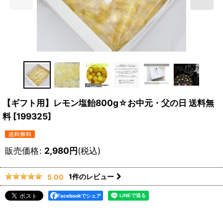
【ギフト用】レモン塩飴800g☆お中元・父の日 送料無
料
[
199325
]
販売価格
:
2,980
円
(税込)
1
件のレビュー
5.00
Facebookでシェア