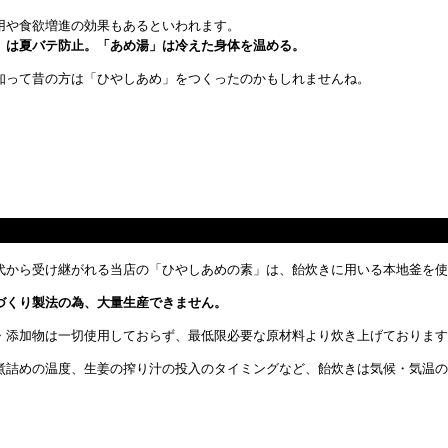
用や食欲増進の効果もあるといわれます。
」は夏バテ防止。「あめ湯」は冷えた身体を温める。
知って昔の方は「ひやしあめ」をつくったのかもしれませんね。
代から受け継がれる当店の「ひやしあめの素」は、飴炊きに用いる本地釜を使
づくり製法の為、大量生産できません。
・添加物は一切使用しておらず、最低限必要な原材料より炊き上げております
煮詰めの温度、生姜の搾り汁の投入のタイミングなど、飴炊きは気候・気温の