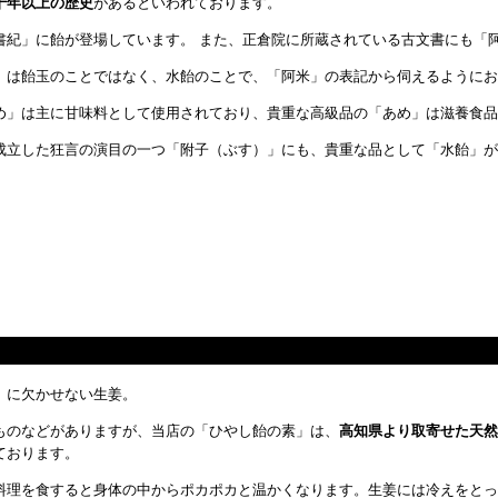
千年以上の歴史
があるといわれております。
書紀」に飴が登場しています。 また、正倉院に所蔵されている古文書にも「
」は飴玉のことではなく、水飴のことで、「阿米」の表記から伺えるようにお
め」は主に甘味料として使用されており、貴重な高級品の「あめ」は滋養食品
成立した狂言の演目の一つ「附子（ぶす）」にも、貴重な品として「水飴」が
」に欠かせない生姜。
ものなどがありますが、当店の「ひやし飴の素」は、
高知県より取寄せた天然
ております。
料理を食すると身体の中からポカポカと温かくなります。生姜には冷えをとっ