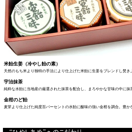
米飴生姜（冷やし飴の素）
天然のもち米より独特の手法により仕上げた米飴に生姜をブレンドし焚き
宇治抹茶
純粋な水飴に当地産の厳選された抹茶を配合し、まろやかな甘味の中に抹
金柑のど飴
麦芽より仕上げた純度百パーセントの水飴に酸味の強い金柑を調合。豊か