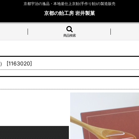
京都宇治の逸品・本地釜仕上京飴(手作り飴)の製造販売
京都の飴工房 岩井製菓
商品検索
）
）
[
1163020
]