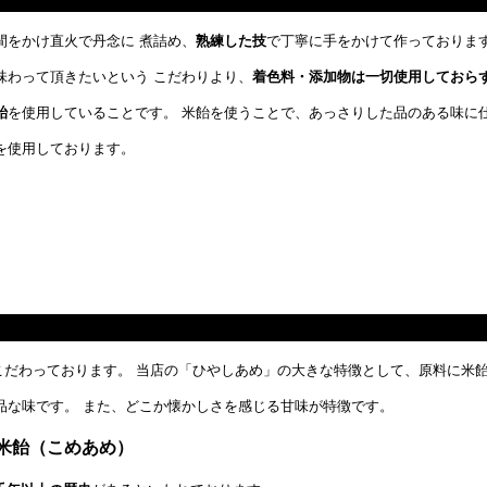
間をかけ直火で丹念に 煮詰め、
熟練した技
で丁寧に手をかけて作っておりま
味わって頂きたいという こだわりより、
着色料・添加物は一切使用しておら
飴
を使用していることです。 米飴を使うことで、あっさりした品のある味に
を使用しております。
こだわっております。 当店の「ひやしあめ」の大きな特徴として、原料に米
品な味です。 また、どこか懐かしさを感じる甘味が特徴です。
米飴（こめあめ）