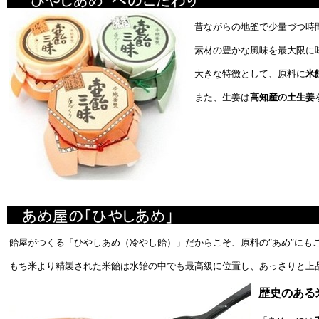
昔ながらの地釜で少量づつ時
素材の豊かな風味を最大限に
大きな特徴として、原料に
米
また、生姜は
高知産の土生姜
飴屋がつくる「ひやしあめ（冷やし飴）」だからこそ、原料の“あめ”にも
もち米より精製された米飴は水飴の中でも最高級に位置し、あっさりと上
歴史のある