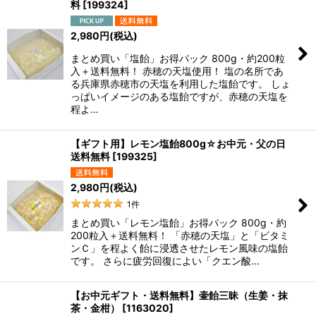
料
[
199324
]
2,980
円
(税込)
まとめ買い「塩飴」お得パック 800g・約200粒
入＋送料無料！ 赤穂の天塩使用！ 塩の名所であ
る兵庫県赤穂市の天塩を利用した塩飴です。 しょ
っぱいイメージのある塩飴ですが、赤穂の天塩を
程よ…
【ギフト用】レモン塩飴800g☆お中元・父の日
送料無料
[
199325
]
2,980
円
(税込)
1
件
まとめ買い「レモン塩飴」お得パック 800g・約
200粒入＋送料無料！ 「赤穂の天塩」と「ビタミ
ンＣ」を程よく飴に浸透させたレモン風味の塩飴
です。 さらに疲労回復によい「クエン酸…
【お中元ギフト・送料無料】壷飴三昧（生姜・抹
茶・金柑）
[
1163020
]