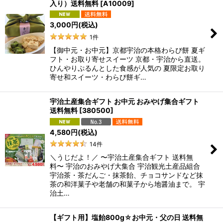
入り）送料無料
[
A10009
]
3,000
円
(税込)
1
件
【御中元・お中元】京都宇治の本格わらび餅 夏ギ
フト・お取り寄せスイーツ 京都・宇治から直送。
ひんやりぷるんとした食感が人気の 夏限定お取り
寄せ和スイーツ・わらび餅ギ…
宇治土産集合ギフト お中元 おみやげ集合ギフト
送料無料
[
380500
]
4,580
円
(税込)
14
件
＼うじだよ！／ 〜宇治土産集合ギフト 送料無
料〜 宇治のおみやげ大集合 宇治観光土産品組合
宇治茶・茶だんご・抹茶飴、チョコサンドなど抹
茶の和洋菓子や老舗の和菓子から地醤油まで。 宇
治土…
【ギフト用】塩飴800g☆お中元・父の日 送料無