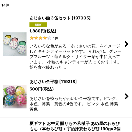
14
件
表示数
:
あじさい飴３缶セット
[
197005
]
並び順
:
1,880
円
(税込)
1
件
絞り込む
いろいろな色がある「あじさいの花」をイメージ
したキャンディーセットです。 それぞれ、グレー
プフルーツ・苺ミルク・サイダー飴が中に入って
います。 小粒のキャンディーが入っております。
飴を食べ終わった…
あじさい金平糖
[
119318
]
500
円
(税込)
あじさいを模ったかわいい金平糖です。ピンク、
水色、薄紫、黄色の4色です。 ピンク 水色 薄紫
黄色
夏ギフト お中元 贈りもの 和菓子 あめ屋のわらび
もち（本わらび餅＋宇治抹茶わらび餅 190g×3個