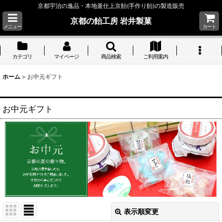
京都宇治の逸品・本地釜仕上京飴(手作り飴)の製造販売
京都の飴工房 岩井製菓
メニュー
カート
カテゴリ
マイページ
商品検索
ご利用案内
ホーム
>
お中元ギフト
お中元ギフト
表示順変更
閉じる