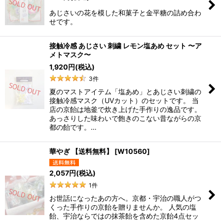
あじさいの花を模した和菓子と金平糖の詰め合わ
せです。
接触冷感 あじさい 刺繍 レモン塩あめ セット 〜ア
メトマスク〜
1,920
円
(税込)
3
件
夏のマストアイテム「塩あめ」とあじさい刺繍の
接触冷感マスク（UVカット）のセットです。 当
店の京飴は地釜で炊き上げた手作りの逸品です。
あっさりした味わいで飽きのこない昔ながらの京
都の飴です。…
華やぎ 【送料無料】
[
W10560
]
2,057
円
(税込)
1
件
お世話になったあの方へ。京都・宇治の職人がつ
くった手作りの京飴を贈りませんか。 人気の塩
飴、宇治ならではの抹茶飴を含めた京飴4点セッ