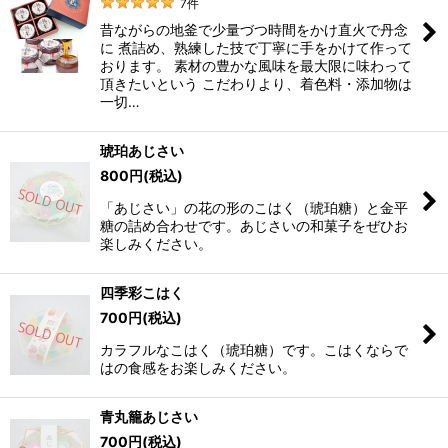
7
件
昔ながらの地釜で少量づつ時間をかけ直火で丹念
に 煮詰め、熟練した技で丁寧に手をかけて作って
おります。 素材の豊かな風味を最大限に味わって
頂きたいという こだわりより、着色料・添加物は
一切…
琥珀あじさい
800
円
(税込)
「あじさい」の花の形のこはく（琥珀糖）と金平
糖の詰め合わせです。あじさいの和菓子をぜひお
楽しみください。
四季彩こはく
700
円
(税込)
カラフルなこはく（琥珀糖）です。こはくならで
はの食感をお楽しみください。
青丸籠あじさい
700
円
(税込)