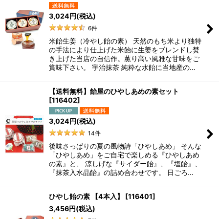
3,024
円
(税込)
6
件
米飴生姜（冷やし飴の素） 天然のもち米より独特
の手法により仕上げた米飴に生姜をブレンドし焚
き上げた当店の自信作。薫り高い風雅な甘味をご
賞味下さい。 宇治抹茶 純粋な水飴に当地産の…
【送料無料】飴屋のひやしあめの素セット
[
116402
]
3,024
円
(税込)
14
件
後味さっぱりの夏の風物詩「ひやしあめ」 そんな
「ひやしあめ」をご自宅で楽しめる『ひやしあめ
の素』と、 涼しげな『サイダー飴』、『塩飴』、
『抹茶入水晶飴』の詰め合わせです。 日ごろ…
ひやし飴の素 【4本入】
[
116401
]
3,456
円
(税込)