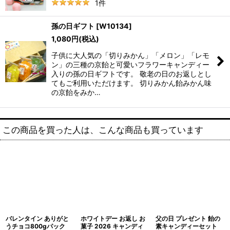
1
件
孫の日ギフト
[
W10134
]
1,080
円
(税込)
子供に大人気の「切りみかん」「メロン」「レモ
ン」の三種の京飴と可愛いフラワーキャンディー
入りの孫の日ギフトです。 敬老の日のお返しとし
てもご利用いただけます。 切りみかん飴みかん味
の京飴をみか…
この商品を買った人は、こんな商品も買っています
バレンタイン ありがと
ホワイトデー お返し お
父の日 プレゼント 飴の
うチョコ800gパック
菓子 2026 キャンディ
素キャンディーセット