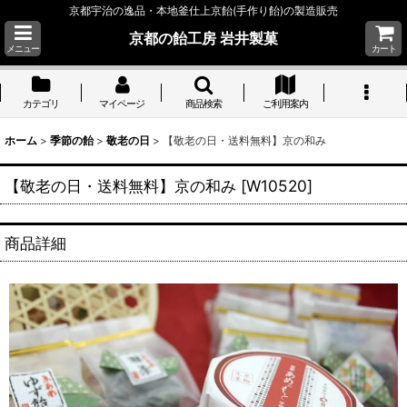
京都宇治の逸品・本地釜仕上京飴(手作り飴)の製造販売
京都の飴工房 岩井製菓
メニュー
カート
カテゴリ
マイページ
商品検索
ご利用案内
ホーム
>
季節の飴
>
敬老の日
>
【敬老の日・送料無料】京の和み
【敬老の日・送料無料】京の和み
[
W10520
]
商品詳細