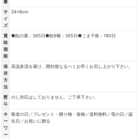
量
サ
24×8cm
イ
ズ
賞
●飴の素：365日●飴9種：365日●ごま千枚：180日
味
期
限
保
高温多湿を避け、開封後なるべくお早くお召し上がり下さい。
存
方
法
熨
のし対応はしておりません。ご了承下さい。
斗
キ
敬老の日／プレゼント・贈り物・進物／送料無料／母の日／誕
ー
生日／お祝いに贈る
ワ
ー