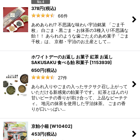
378
円
(税込)
66
件
あめあられ!? 不思議な味わい宇治銘菓 「ごま千
枚」 白ごま・黒ごま・お抹茶の3種入り!不思議な
飴！！ あられのような歯ごたえのあめ菓子「ごま
千枚」は、 京都・宇治のお土産として…
ホワイトデーのお返し お菓子 紅茶 お返し
SAKUSAKU 食べる飴 和菓子
[
1153939
]
650
円
(税込)
27
件
あられ入りやごまの入ったサクサク召し上がって
いただける新感覚の飴菓子です。 紅茶とほんのり
甘いピーチの香りが溶け合って、上品なピーチテ
ィ。 地元の抹茶を使用した宇治抹茶。 ごまの香
りが口いっぱい…
京飴小箱
[
W10402
]
453
円
(税込)