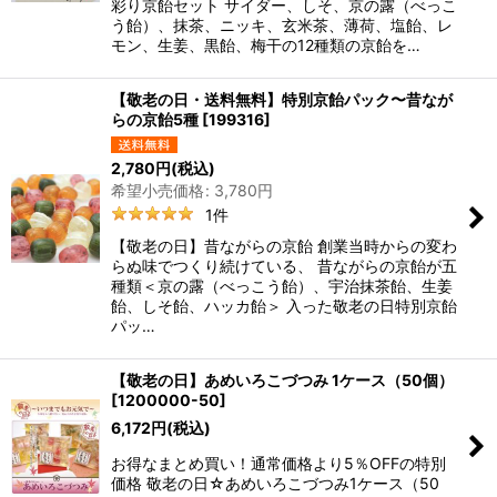
彩り京飴セット サイダー、しそ、京の露（べっこ
う飴）、抹茶、ニッキ、玄米茶、薄荷、塩飴、レ
モン、生姜、黒飴、梅干の12種類の京飴を…
【敬老の日・送料無料】特別京飴パック〜昔なが
らの京飴5種
[
199316
]
2,780
円
(税込)
希望小売価格
:
3,780
円
1
件
【敬老の日】昔ながらの京飴 創業当時からの変わ
らぬ味でつくり続けている、 昔ながらの京飴が五
種類＜京の露（べっこう飴）、宇治抹茶飴、生姜
飴、しそ飴、ハッカ飴＞ 入った敬老の日特別京飴
パッ…
【敬老の日】あめいろこづつみ 1ケース（50個）
[
1200000-50
]
6,172
円
(税込)
お得なまとめ買い！通常価格より5％OFFの特別
価格 敬老の日☆あめいろこづつみ1ケース（50