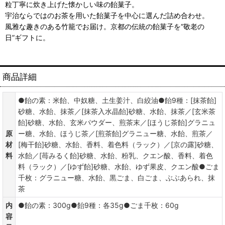
粒丁寧に炊き上げた懐かしい味の飴菓子。
宇治ならではのお茶を用いた飴菓子を中心に選んだ詰め合わせ。
風雅な趣きのある竹籠でお届け。京都の伝統の飴菓子を“敬老の
日”ギフトに。
商品詳細
●飴の素：米飴、中奴糖、土生姜汁、白絞油●飴9種：[抹茶飴]
砂糖、水飴、抹茶／[抹茶入水晶飴]砂糖、水飴、抹茶／[玄米茶
飴]砂糖、水飴、玄米パウダー、煎茶末／[ほうじ茶飴]グラニュ
原
ー糖、水飴、ほうじ茶／[煎茶飴]グラニュー糖、水飴、煎茶／
材
[梅干飴]砂糖、水飴、香料、着色料（ラック）／[京の露]砂糖、
料
水飴／[苺みるく飴]砂糖、水飴、粉乳、クエン酸、香料、着色
料（ラック）／[ゆず飴]砂糖、水飴、ゆず果皮、クエン酸●ごま
千枚：グラニュー糖、水飴、黒ごま、白ごま、ぶぶあられ、抹
茶
内
●飴の素：300g●飴9種：各35g●ごま千枚：60g
容