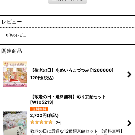
レビュー
0
件のレビュー
関連商品
【敬老の日】あめいろこづつみ
[
1200000
]
129
円
(税込)
【敬老の日・送料無料】彩り京飴セット
[
W105213
]
2,700
円
(税込)
2
件
敬老の日に最適な12種類京飴セット 【送料無料】