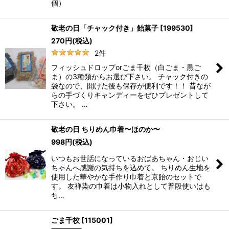
個）
敬老の日「チャック付き」飴菓子
[
199530
]
270
円
(税込)
2
件
フィッシュドロップorごま千枚（白ごま・黒ご
ま）の3種類からお選び下さい。 チャック付きの
袋なので、開けた後も保存が便利です！！ 昔なが
らの手づくりキャンディーをぜひプレゼントして
下さい。 …
敬老の日 ちりめん巾着〜ほのか〜
998
円
(税込)
いつもお世話になっているおばあちゃん・おじい
ちゃんへ感謝の気持ちを込めて。 ちりめん生地を
使用した華やかな手作り巾着と京飴のセットで
す。 友禅染の巾着は小物入れとして普段使いはも
ち…
ごま千枚
[
115001
]