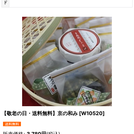
ド
【敬老の日・送料無料】京の和み
[
W10520
]
販売価格
:
3,780
円
(税込)