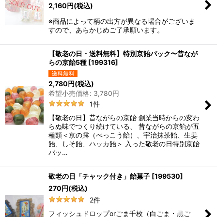
2,160
円
(税込)
※商品によって柄の出方が異なる場合がございま
すので、あらかじめご了承願います。
【敬老の日・送料無料】特別京飴パック〜昔なが
らの京飴5種
[
199316
]
2,780
円
(税込)
希望小売価格
:
3,780
円
1
件
【敬老の日】昔ながらの京飴 創業当時からの変わ
らぬ味でつくり続けている、 昔ながらの京飴が五
種類＜京の露（べっこう飴）、宇治抹茶飴、生姜
飴、しそ飴、ハッカ飴＞ 入った敬老の日特別京飴
パッ…
敬老の日「チャック付き」飴菓子
[
199530
]
270
円
(税込)
2
件
フィッシュドロップorごま千枚（白ごま・黒ご