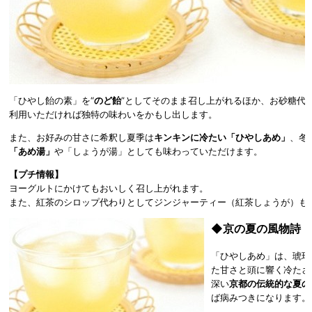
「ひやし飴の素」を“
のど飴
”としてそのまま召し上がれるほか、お砂糖代
利用いただければ独特の味わいをかもし出します。
また、お好みの甘さに希釈し夏季は
キンキンに冷たい「ひやしあめ」
、冬
「あめ湯」
や「しょうが湯」としても味わっていただけます。
【プチ情報】
ヨーグルトにかけてもおいしく召し上がれます。
また、紅茶のシロップ代わりとしてジンジャーティー（紅茶しょうが）も
◆
京の夏の風物詩「
「ひやしあめ」は、琥珀
た甘さと頭に響く冷たさ
深い
京都の伝統的な夏の
ば病みつきになります。