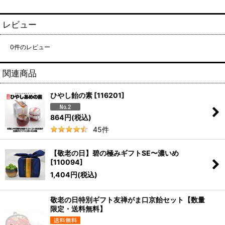
レビュー
0
件のレビュー
関連商品
ひやし飴の素
[
116201
]
864
円
(税込)
45
件
【敬老の日】碧の極みギフトSE〜濃いめ
[
110094
]
1,404
円
(税込)
敬老の日特別ギフト友禅がま口京飴セット【数量
限定・送料無料】