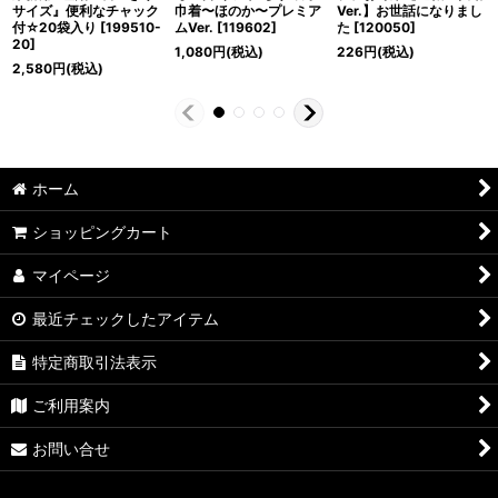
サイズ』便利なチャック
巾着〜ほのか〜プレミア
Ver.】お世話になりまし
付☆20袋入り
[
199510-
ムVer.
[
119602
]
た
[
120050
]
20
]
1,080
円
(税込)
226
円
(税込)
2,580
円
(税込)
ホーム
ショッピングカート
マイページ
最近チェックしたアイテム
特定商取引法表示
ご利用案内
お問い合せ