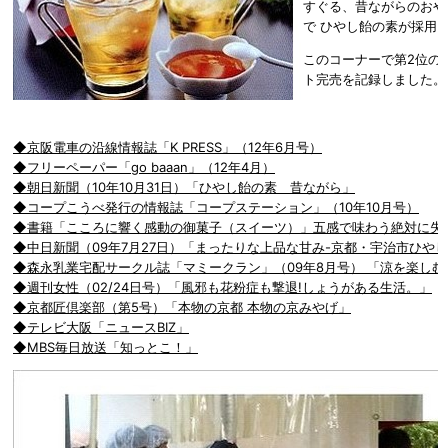
すぐる、昔ながらのおや
で ひやし飴の素が採用
このコーナーで第2位の
ト完売を記録しました。
◆京阪電車の沿線情報誌「K PRESS」（12年6月号）
◆フリーペーパー「go baaan」（12年4月）
◆朝日新聞（10年10月31日）「ひやし飴の素 昔ながら」
◆コープこうべ発行の情報誌「コープステーション」（10年10月号）
◆書籍「こころに響く感動の御菓子（スイーツ）」五感で味わう絶対に失敗
◆中日新聞（09年7月27日）「まったりな上品な甘み-京都・宇治市ひや
◆森永乳業宅配サークル誌「マミークラン」（09年8月号） 「涼を楽し
◆週刊女性（02/24日号）「風邪も花粉症も撃退!しょうがある生活。」
◆京都匠倶楽部（第5号）「本物の京都 本物の京みやげ」
◆テレビ大阪「ニュースBIZ」
◆MBS毎日放送「知っとこ！」