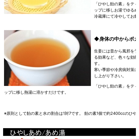
「ひやし飴の素」をティー
ップに移しお湯でゆるめ
冷蔵庫にて冷やしてお飲
◆
身体の中からポカ
生姜には昔から風邪を予
る効果など、色々な効能
す。
寒い季節や冷房病対策に
し上がり下さい。
「ひやし飴の素」をティー
ップに移し熱湯に溶かすだけです。
※原則として飴の素と水の割合は1対7です。 飴の素1個で約2400ccのひ