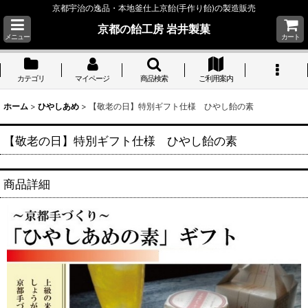
京都宇治の逸品・本地釜仕上京飴(手作り飴)の製造販売
京都の飴工房 岩井製菓
メニュー
カート
カテゴリ
マイページ
商品検索
ご利用案内
ホーム
>
ひやしあめ
>
【敬老の日】特別ギフト仕様 ひやし飴の素
【敬老の日】特別ギフト仕様 ひやし飴の素
商品詳細