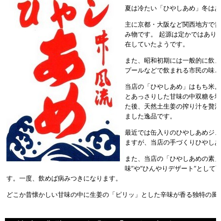
夏は冷たい「ひやしあめ」冬はあ
主に京都・大阪など関西地方で
み物です。 起源は定かではあり
在していたようです。
また、昭和初期には一般的に飲
プールなどで飲まれる市民の味と
当店の「ひやしあめ」はもち米よ
とあっさりした甘味の中双糖を
た後、天然土生姜の搾り汁を贅
ました逸品です。
最近では缶入りのひやしあめジ
ますが、当店の手づくりひやしあ
また、当店の「ひやしあめの素」
味”や“ひんやりデザート”として
す。一度、飲めば病みつきになります。
どこか昔懐かしい甘味の中に生姜の「ピリッ」とした辛味が香る独特の風