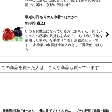
を中心に選んだ詰め合わせ。風雅な趣きのある竹
籠でお届け。京都の伝統の飴…
敬老の日 ちりめん巾着〜ほのか〜
998
円
(税込)
いつもお世話になっているおばあちゃん・おじい
ちゃんへ感謝の気持ちを込めて。 ちりめん生地を
使用した華やかな手作り巾着と京飴のセットで
す。 友禅染の巾着は小物入れとして普段使いはも
ち…
この商品を買った人は、こんな商品も買っています
業務用!!塩飴『食べきり
母の日 ギフト ちりめん
プチお野菜【退職・転勤