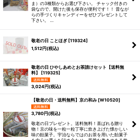
ま）の3種類からお選び下さい。 チャック付きの
袋なので、開けた後も保存が便利です！！ 昔なが
らの手づくりキャンディーをぜひプレゼントして
下さい。 …
敬老の日 ことほぎ
[
119324
]
1,512
円
(税込)
敬老の日 ひやしあめとお茶請けセット【送料無
料】
[
119325
]
3,024
円
(税込)
【敬老の日・送料無料】京の和み
[
W10520
]
3,780
円
(税込)
敬老の日プレゼント。送料無料！喜ばれる贈り
物！京の味を一粒一粒丁寧に炊き上げた懐かしい
味の飴菓子。宇治ならではのお茶を用いた飴菓子